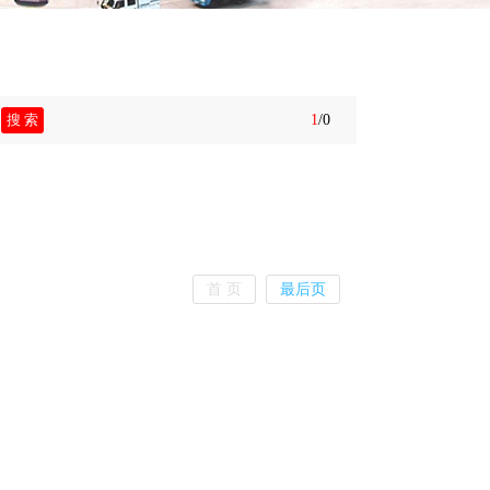
1
/0
首 页
最后页